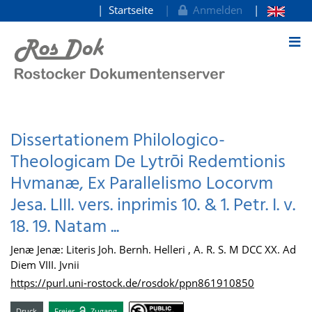
Startseite
Anmelden
zum Inhalt
Dissertationem Philologico-
Theologicam De Lytrōi Redemtionis
Hvmanæ, Ex Parallelismo Locorvm
Jesa. LIII. vers. inprimis 10. & 1. Petr. I. v.
18. 19. Natam ...
Jenæ Jenæ: Literis Joh. Bernh. Helleri , A. R. S. M DCC XX. Ad
Diem VIII. Jvnii
https://purl.uni-rostock.de/rosdok/ppn861910850
Druck
Freier
Zugang