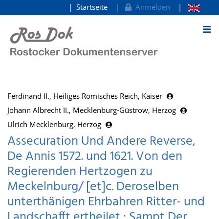
Startseite
Anmelden
zum Inhalt
Ferdinand II., Heiliges Römisches Reich, Kaiser
Johann Albrecht II., Mecklenburg-Güstrow, Herzog
Ulrich Mecklenburg, Herzog
Assecuration Und Andere Reverse,
De Annis 1572. und 1621. Von den
Regierenden Hertzogen zu
Meckelnburg/ [et]c. Deroselben
unterthänigen Ehrbahren Ritter- und
Landschafft ertheilet : Sampt Der