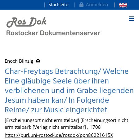
Startseite
Anmelden
zum Inhalt
Enoch Blinzig
Char-Freytags Betrachtung/ Welche
Eine gläubige Seele über ihren
verblichenen und im Grabe liegenden
Jesum haben kan/ In Folgende
Reime/ zur Music eingerichtet
[Erscheinungsort nicht ermittelbar] [Erscheinungsort nicht
ermittelbar]: [Verlag nicht ermittelbar] , 1708
https://purl.uni-rostock.de/rosdok/ppn86221615X