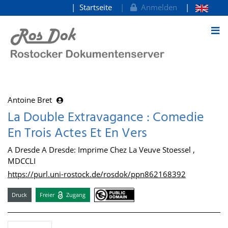
Startseite
Anmelden
zum Inhalt
Antoine Bret
La Double Extravagance : Comedie
En Trois Actes Et En Vers
A Dresde A Dresde: Imprime Chez La Veuve Stoessel ,
MDCCLI
https://purl.uni-rostock.de/rosdok/ppn862168392
Druck
Freier
Zugang