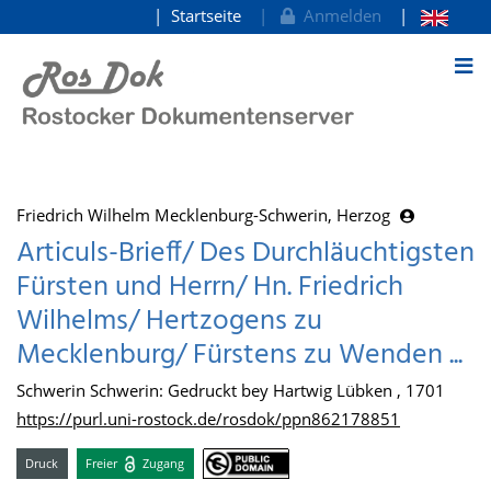
Startseite
Anmelden
zum Inhalt
Friedrich Wilhelm Mecklenburg-Schwerin, Herzog
Articuls-Brieff/ Des Durchläuchtigsten
Fürsten und Herrn/ Hn. Friedrich
Wilhelms/ Hertzogens zu
Mecklenburg/ Fürstens zu Wenden ...
Schwerin Schwerin: Gedruckt bey Hartwig Lübken , 1701
https://purl.uni-rostock.de/rosdok/ppn862178851
Druck
Freier
Zugang