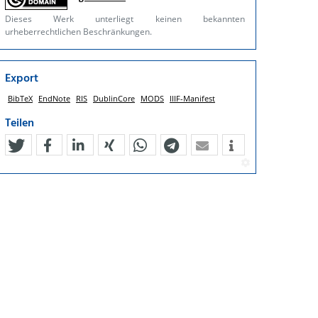
Dieses Werk unterliegt keinen bekannten
urheberrechtlichen Beschränkungen.
Export
BibTeX
EndNote
RIS
DublinCore
MODS
IIIF-Manifest
Teilen
tweet
teilen
mitteilen
teilen
teilen
teilen
mail