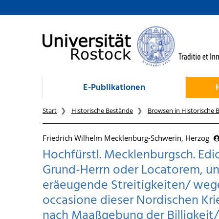
zum Inhalt
E-Publikationen
Start
Historische Bestände
Browsen in Historische 
Friedrich Wilhelm Mecklenburg-Schwerin, Herzog
Hochfürstl. Mecklenburgsch. Ed
Grund-Herrn oder Locatorem, un
eräeugende Streitigkeiten/ we
occasione dieser Nordischen Kri
nach Maaßgebung der Billigkeit/