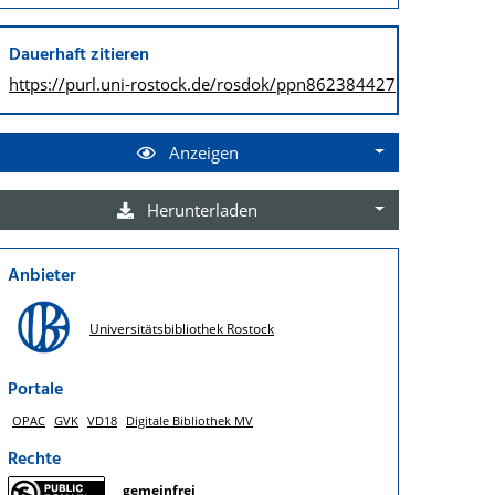
Dauerhaft zitieren
https://purl.uni-rostock.de/
rosdok/ppn862384427
Anzeigen
Herunterladen
Anbieter
Universitätsbibliothek Rostock
Portale
OPAC
GVK
VD18
Digitale Bibliothek MV
Rechte
gemeinfrei