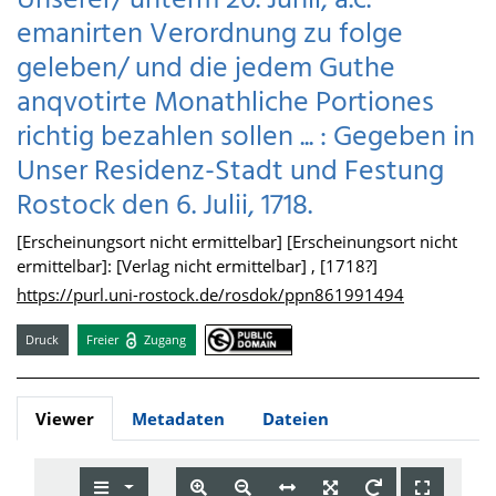
Unserer/ unterm 20. Junii, a.c.
emanirten Verordnung zu folge
geleben/ und die jedem Guthe
anqvotirte Monathliche Portiones
richtig bezahlen sollen ... : Gegeben in
Unser Residenz-Stadt und Festung
Rostock den 6. Julii, 1718.
[Erscheinungsort nicht ermittelbar] [Erscheinungsort nicht
ermittelbar]: [Verlag nicht ermittelbar] , [1718?]
https://purl.uni-rostock.de/rosdok/ppn861991494
Druck
Freier
Zugang
Viewer
Metadaten
Dateien