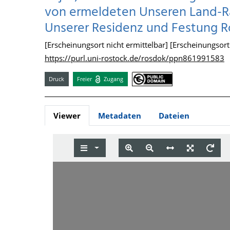
von ermeldeten Unseren Land-Rä
Unserer Residenz und Festung Ros
[Erscheinungsort nicht ermittelbar] [Erscheinungsort n
https://purl.uni-rostock.de/rosdok/ppn861991583
Druck
Freier
Zugang
Viewer
Metadaten
Dateien