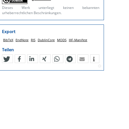
Dieses Werk unterliegt keinen bekannten
urheberrechtlichen Beschränkungen.
Export
BibTeX
EndNote
RIS
DublinCore
MODS
IIIF-Manifest
Teilen
tweet
teilen
mitteilen
teilen
teilen
teilen
mail