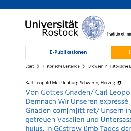
zum Inhalt
E-Publikationen
Start
Historische Bestände
Browsen in Historische 
Karl Leopold Mecklenburg-Schwerin, Herzog
Von Gottes Gnaden/ Carl Leopol
Demnach Wir Unseren expressè 
Gnaden com[m]ittiret/ Unsern 
getreuen Vasallen und Untersassen
hujus, in Güstrow ümb Tages dara