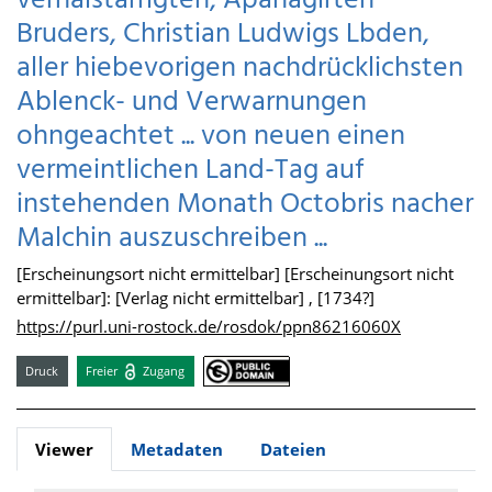
verhalstarrigten, Apanagirten
Bruders, Christian Ludwigs Lbden,
aller hiebevorigen nachdrücklichsten
Ablenck- und Verwarnungen
ohngeachtet ... von neuen einen
vermeintlichen Land-Tag auf
instehenden Monath Octobris nacher
Malchin auszuschreiben ...
[Erscheinungsort nicht ermittelbar] [Erscheinungsort nicht
ermittelbar]: [Verlag nicht ermittelbar] , [1734?]
https://purl.uni-rostock.de/rosdok/ppn86216060X
Druck
Freier
Zugang
Viewer
Metadaten
Dateien