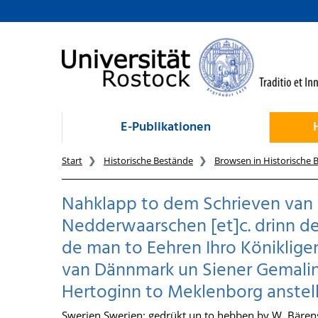
zum Inhalt
E-Publikationen
Start
Historische Bestände
Browsen in Historische 
Nahklapp to dem Schrieven va
Nedderwaarschen [et]c. drinn d
de man to Eehren Ihro Köniklige
van Dännmark un Siener Gemalin
Hertoginn to Meklenborg anstell
Swerien Swerien: gedrükt un to hebben by W. Bäre