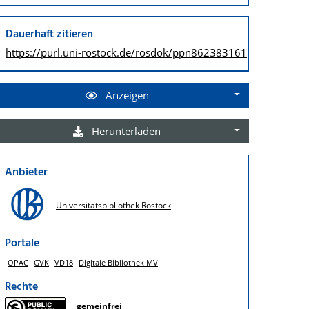
Dauerhaft zitieren
https://purl.uni-rostock.de/
rosdok/ppn862383161
Anzeigen
Herunterladen
Anbieter
Universitätsbibliothek Rostock
Portale
OPAC
GVK
VD18
Digitale Bibliothek MV
Rechte
gemeinfrei