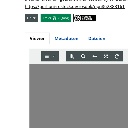
https://purl.uni-rostock.de/rosdok/ppn862383161
Druck
Freier
Zugang
Viewer
Metadaten
Dateien