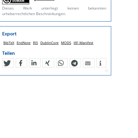
Dieses Werk unterliegt keinen bekannten
urheberrechtlichen Beschränkungen.
Export
BibTeX
EndNote
RIS
DublinCore
MODS
IIIF-Manifest
Teilen
tweet
teilen
mitteilen
teilen
teilen
teilen
mail