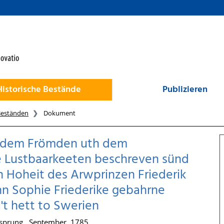
Historische Bestände
Publizieren
Beständen
Dokument
n dem Frömden uth dem
e Lustbaarkeeten beschreven sünd
n Hoheit des Arwprinzen Friederik
n Sophie Friederike gebahrne
't hett to Swerien
nsprung , September, 1785