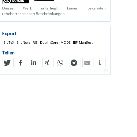
Dieses Werk unterliegt keinen bekannten
urheberrechtlichen Beschränkungen.
Export
BibTeX
EndNote
RIS
DublinCore
MODS
IIIF-Manifest
Teilen
tweet
teilen
mitteilen
teilen
teilen
teilen
mail