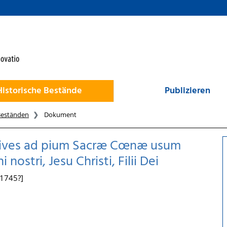
Historische Bestände
Publizieren
Beständen
Dokument
i Cives ad pium Sacræ Cœnæ usum
ostri, Jesu Christi, Filii Dei
[1745?]