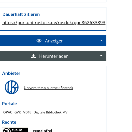
Dauerhaft zitieren
https://purl.uni-rostock.de/
rosdok/ppn862633893
Anzeigen
Herunterladen
Anbieter
Universitätsbibliothek Rostock
Portale
OPAC
GVK
VD18
Digitale Bibliothek MV
Rechte
gemeinfrei