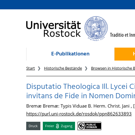
zum Inhalt
E-Publikationen
Start
Historische Bestände
Browsen in Historische 
Disputatio Theologica Ill. Lyce
invitans de Fide in Nomen Domini n
Bremæ Bremæ: Typis Viduae B. Herm. Christ. Jani , 
https://purl.uni-rostock.de/rosdok/ppn862633893
Druck
Freier
Zugang