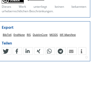
Dieses Werk unterliegt keinen bekannten
urheberrechtlichen Beschränkungen.
Export
BibTeX
EndNote
RIS
DublinCore
MODS
IIIF-Manifest
Teilen
tweet
teilen
mitteilen
teilen
teilen
teilen
mail