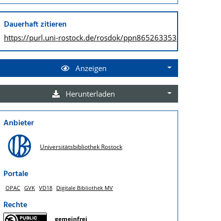
Dauerhaft zitieren
https://purl.uni-rostock.de/
rosdok/ppn865263353
Anzeigen
Herunterladen
Anbieter
Universitätsbibliothek Rostock
Portale
OPAC
GVK
VD18
Digitale Bibliothek MV
Rechte
gemeinfrei