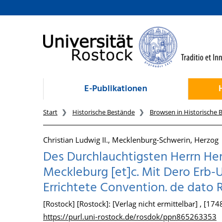
zum Inhalt
E-Publikationen
Start
Historische Bestände
Browsen in Historische 
Christian Ludwig II., Mecklenburg-Schwerin, Herzog
Des Durchlauchtigsten Herrn Her
Meckleburg [et]c. Mit Dero Erb-
Errichtete Convention. de dato R
[Rostock] [Rostock]: [Verlag nicht ermittelbar] , [174
https://purl.uni-rostock.de/rosdok/ppn865263353