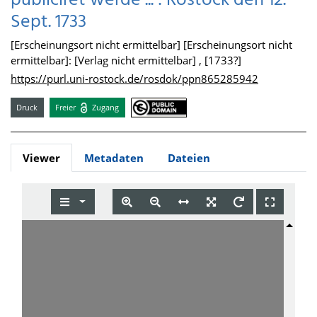
publiciret werde ... : Rostock den 12.
Sept. 1733
[Erscheinungsort nicht ermittelbar] [Erscheinungsort nicht
ermittelbar]: [Verlag nicht ermittelbar] , [1733?]
https://purl.uni-rostock.de/rosdok/ppn865285942
Druck
Freier
Zugang
Viewer
Metadaten
Dateien