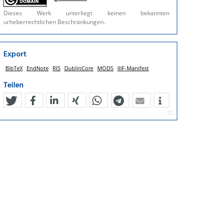
Dieses Werk unterliegt keinen bekannten
urheberrechtlichen Beschränkungen.
Export
BibTeX
EndNote
RIS
DublinCore
MODS
IIIF-Manifest
Teilen
tweet
teilen
mitteilen
teilen
teilen
teilen
mail