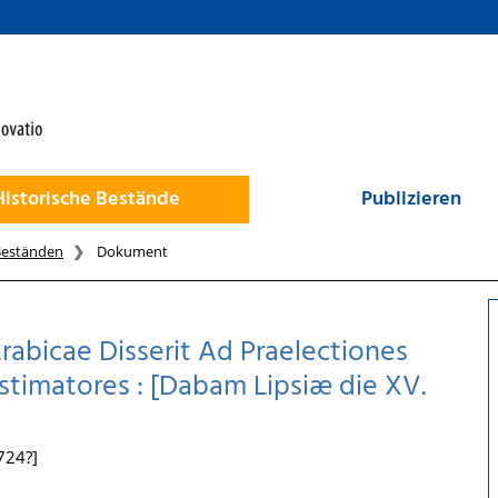
Historische Bestände
Publizieren
Beständen
Dokument
abicae Disserit Ad Praelectiones
timatores : [Dabam Lipsiæ die XV.
1724?]