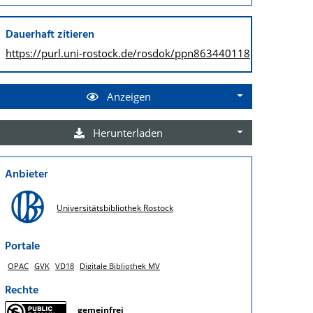
Dauerhaft zitieren
https://purl.uni-rostock.de/
rosdok/ppn863440118
Anzeigen
Herunterladen
Anbieter
Universitätsbibliothek Rostock
Portale
OPAC
GVK
VD18
Digitale Bibliothek MV
Rechte
gemeinfrei