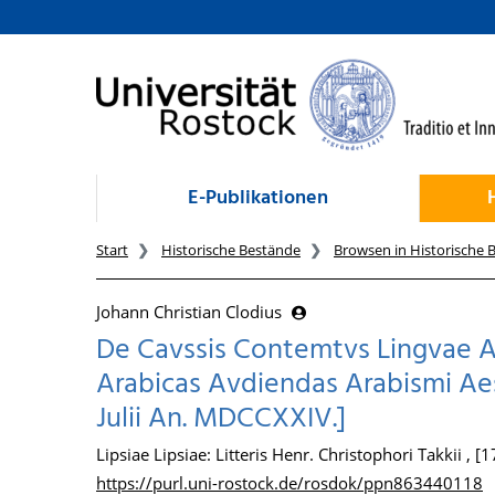
zum Inhalt
E-Publikationen
Start
Historische Bestände
Browsen in Historische 
Johann Christian Clodius
De Cavssis Contemtvs Lingvae Ar
Arabicas Avdiendas Arabismi Aes
Julii An. MDCCXXIV.]
Lipsiae Lipsiae: Litteris Henr. Christophori Takkii , [
https://purl.uni-rostock.de/rosdok/ppn863440118