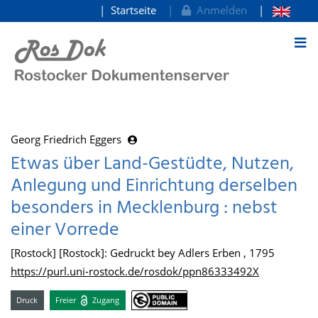
Startseite
Anmelden
zum Inhalt
Georg Friedrich Eggers
Etwas über Land-Gestüdte, Nutzen,
Anlegung und Einrichtung derselben
besonders in Mecklenburg : nebst
einer Vorrede
[Rostock] [Rostock]: Gedruckt bey Adlers Erben , 1795
https://purl.uni-rostock.de/rosdok/ppn86333492X
Druck
Freier
Zugang