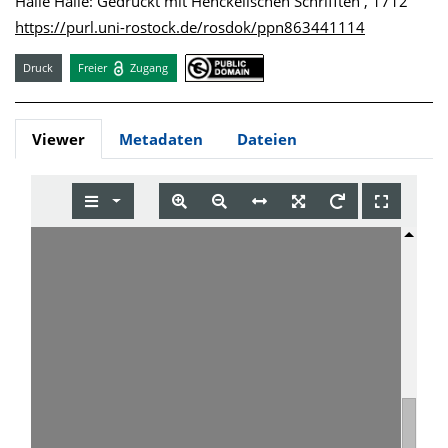
Halle Halle: Gedruckt mit Henckelischen Schrifften , 1712
https://purl.uni-rostock.de/rosdok/ppn863441114
Druck
Freier
Zugang
Viewer
Metadaten
Dateien