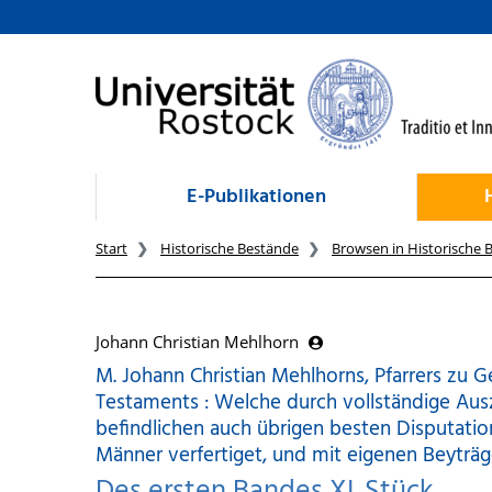
zum Inhalt
E-Publikationen
Start
Historische Bestände
Browsen in Historische 
Johann Christian Mehlhorn
M. Johann Christian Mehlhorns, Pfarrers zu Ge
Testaments : Welche durch vollständige Ausz
befindlichen auch übrigen besten Disputati
Männer verfertiget, und mit eigenen Beytr
Des ersten Bandes XI. Stück