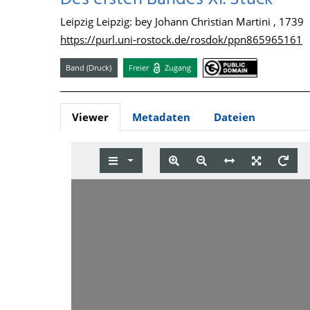
Leipzig Leipzig: bey Johann Christian Martini , 1739
https://purl.uni-rostock.de/rosdok/ppn865965161
Band (Druck)
Freier
Zugang
Viewer
Metadaten
Dateien