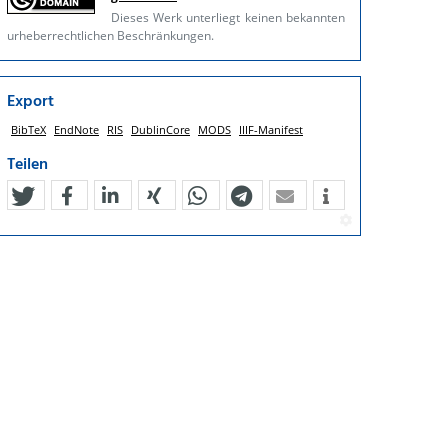
Dieses Werk unterliegt keinen bekannten
urheberrechtlichen Beschränkungen.
Export
BibTeX
EndNote
RIS
DublinCore
MODS
IIIF-Manifest
Teilen
tweet
teilen
mitteilen
teilen
teilen
teilen
mail