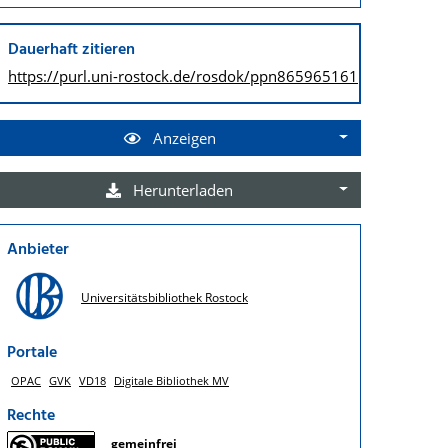
Dauerhaft zitieren
https://purl.uni-rostock.de/
rosdok/ppn865965161
Anzeigen
Herunterladen
Anbieter
Universitätsbibliothek Rostock
Portale
OPAC
GVK
VD18
Digitale Bibliothek MV
Rechte
gemeinfrei