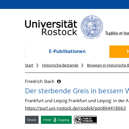
zum Inhalt
E-Publikationen
Start
Historische Bestände
Browsen in Historische 
Friedrich Stach
Der sterbende Greis in bessern 
Frankfurt und Leipzig Frankfurt und Leipzig: in de
https://purl.uni-rostock.de/rosdok/ppn864418663
Druck
Freier
Zugang