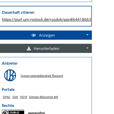
Dauerhaft zitieren
https://purl.uni-rostock.de/
rosdok/ppn864418663
Anzeigen
Herunterladen
Anbieter
Universitätsbibliothek Rostock
Portale
OPAC
GVK
VD18
Digitale Bibliothek MV
Rechte
gemeinfrei