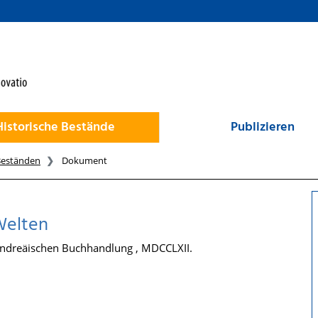
Historische Bestände
Publizieren
Beständen
Dokument
Welten
r Andreäischen Buchhandlung , MDCCLXII.