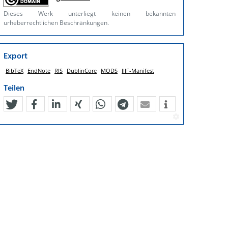
Dieses Werk unterliegt keinen bekannten
urheberrechtlichen Beschränkungen.
Export
BibTeX
EndNote
RIS
DublinCore
MODS
IIIF-Manifest
Teilen
tweet
teilen
mitteilen
teilen
teilen
teilen
mail