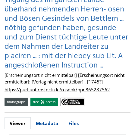
Tilgung des im gantzen Lande
überhand nehmenden Herren-losen
und Bösen Gesindels von Bettlern ...
nöthig gefunden haben, gesunde
und zum Dienst tüchtige Leute unter
dem Nahmen der Landreiter zu
placiren ... : mit der hiebey sub Lit. A
angeschloßenen Instruction ...
[Erscheinungsort nicht ermittelbar] [Erscheinungsort nicht
ermittelbar]: [Verlag nicht ermittelbar] , [1745?]
https://purl.uni-rostock.de/rosdok/ppn865287562
monograph
free
access
Viewer
Metadata
Files