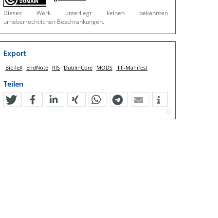
Dieses Werk unterliegt keinen bekannten
urheberrechtlichen Beschränkungen.
Export
BibTeX
EndNote
RIS
DublinCore
MODS
IIIF-Manifest
Teilen
tweet
teilen
mitteilen
teilen
teilen
teilen
mail