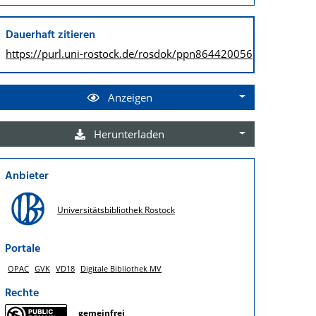
Dauerhaft zitieren
https://purl.uni-rostock.de/
rosdok/ppn864420056
Anzeigen
Herunterladen
Anbieter
Universitätsbibliothek Rostock
Portale
OPAC
GVK
VD18
Digitale Bibliothek MV
Rechte
gemeinfrei