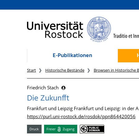
zum Inhalt
E-Publikationen
Start
Historische Bestände
Browsen in Historische 
Friedrich Stach
Die Zukunfft
Frankfurt und Leipzig Frankfurt und Leipzig: in de
https://purl.uni-rostock.de/rosdok/ppn864420056
Druck
Freier
Zugang