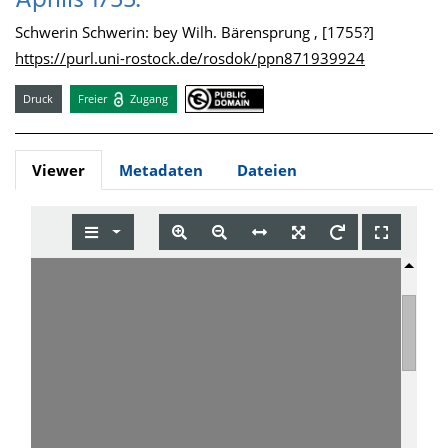
Aprilis 1755.
Schwerin Schwerin: bey Wilh. Bärensprung , [1755?]
https://purl.uni-rostock.de/rosdok/ppn871939924
Druck
Freier
Zugang
Viewer
Metadaten
Dateien