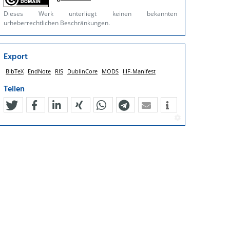
Dieses Werk unterliegt keinen bekannten
urheberrechtlichen Beschränkungen.
Export
BibTeX
EndNote
RIS
DublinCore
MODS
IIIF-Manifest
Teilen
tweet
teilen
mitteilen
teilen
teilen
teilen
mail