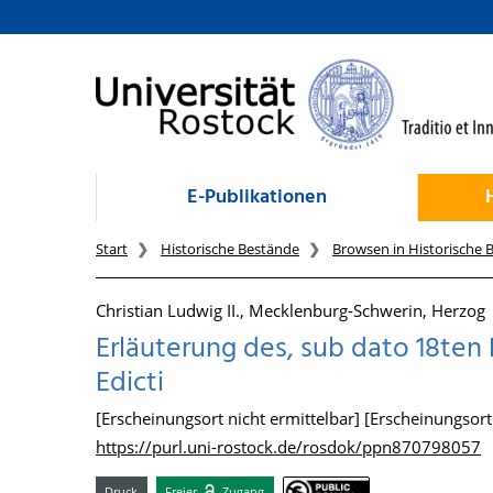
zum Inhalt
E-Publikationen
Start
Historische Bestände
Browsen in Historische 
Christian Ludwig II., Mecklenburg-Schwerin, Herzog
Erläuterung des, sub dato 18ten 
Edicti
[Erscheinungsort nicht ermittelbar] [Erscheinungsort n
https://purl.uni-rostock.de/rosdok/ppn870798057
Druck
Freier
Zugang