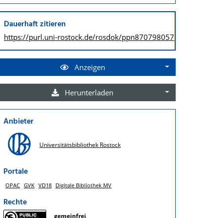
Dauerhaft zitieren
https://purl.uni-rostock.de/
rosdok/ppn870798057
Anzeigen
Herunterladen
Anbieter
Universitätsbibliothek Rostock
Portale
OPAC
GVK
VD18
Digitale Bibliothek MV
Rechte
gemeinfrei