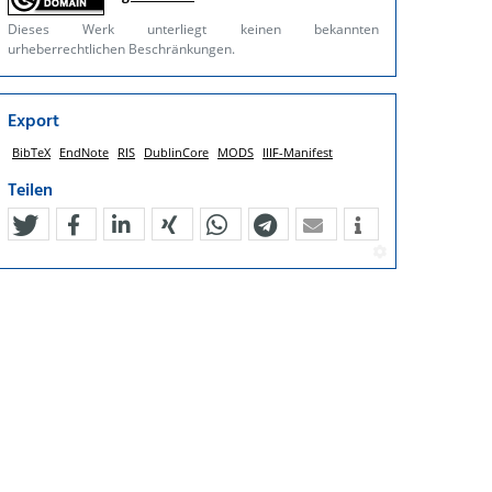
Dieses Werk unterliegt keinen bekannten
urheberrechtlichen Beschränkungen.
Export
BibTeX
EndNote
RIS
DublinCore
MODS
IIIF-Manifest
Teilen
tweet
teilen
mitteilen
teilen
teilen
teilen
mail