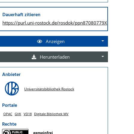
Dauerhaft zitieren
https://purl.uni-rostock.de/
rosdok/ppn87080779X
Anzeigen
Herunterladen
Anbieter
Universitätsbibliothek Rostock
Portale
OPAC
GVK
VD18
Digitale Bibliothek MV
Rechte
gemeinfrei