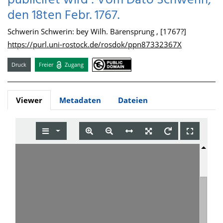
publiciret wird : Vom Dato Schwerin,
den 18ten Febr. 1767.
Schwerin Schwerin: bey Wilh. Bärensprung , [1767?]
https://purl.uni-rostock.de/rosdok/ppn87332367X
Druck
Freier
Zugang
Viewer
Metadaten
Dateien