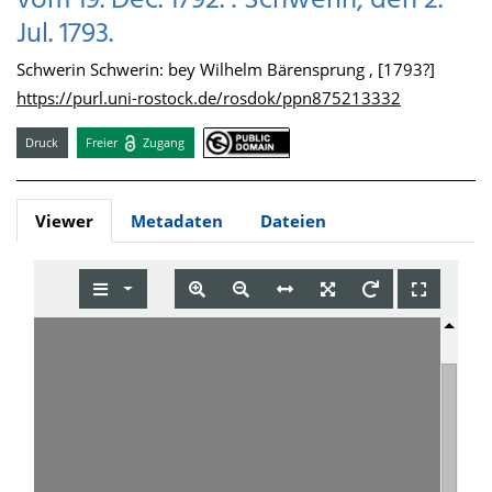
vom 19. Dec. 1792. : Schwerin, den 2.
Jul. 1793.
Schwerin Schwerin: bey Wilhelm Bärensprung , [1793?]
https://purl.uni-rostock.de/rosdok/ppn875213332
Druck
Freier
Zugang
Viewer
Metadaten
Dateien