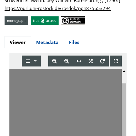
Schwerin Schwerin: bey Wilhelm Bärensprung , [1790?]
https://purl.uni-rostock.de/rosdok/ppn875653294
monograph
free
access
Viewer
Metadata
Files