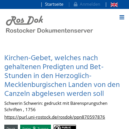
Startseite
Anmelden
zum Inhalt
Kirchen-Gebet, welches nach
gehaltenen Predigten und Bet-
Stunden in den Herzoglich-
Mecklenburgischen Landen von den
Canzeln abgelesen werden soll
Schwerin Schwerin: gedruckt mit Bärensprungschen
Schriften , 1756
https://purl.uni-rostock.de/rosdok/ppn870597876
Druck
Freier
Zugang