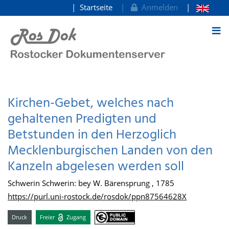
Startseite
Anmelden
zum Inhalt
Kirchen-Gebet, welches nach
gehaltenen Predigten und
Betstunden in den Herzoglich
Mecklenburgischen Landen von den
Kanzeln abgelesen werden soll
Schwerin Schwerin: bey W. Bärensprung , 1785
https://purl.uni-rostock.de/rosdok/ppn87564628X
Druck
Freier
Zugang