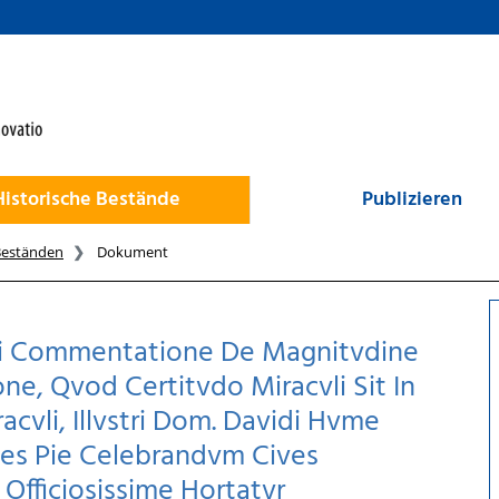
Historische Bestände
Publizieren
Beständen
Dokument
vi Commentatione De Magnitvdine
one, Qvod Certitvdo Miracvli Sit In
acvli, Illvstri Dom. Davidi Hvme
es Pie Celebrandvm Cives
Officiosissime Hortatvr