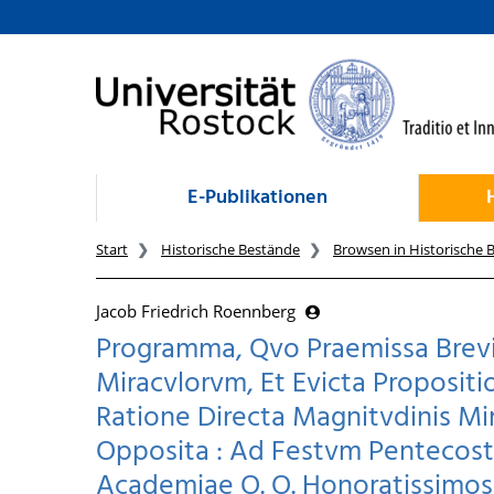
zum Inhalt
E-Publikationen
Start
Historische Bestände
Browsen in Historische 
Jacob Friedrich Roennberg
Programma, Qvo Praemissa Bre
Miracvlorvm, Et Evicta Propositi
Ratione Directa Magnitvdinis Mir
Opposita : Ad Festvm Pentecost
Academiae O. O. Honoratissimos 