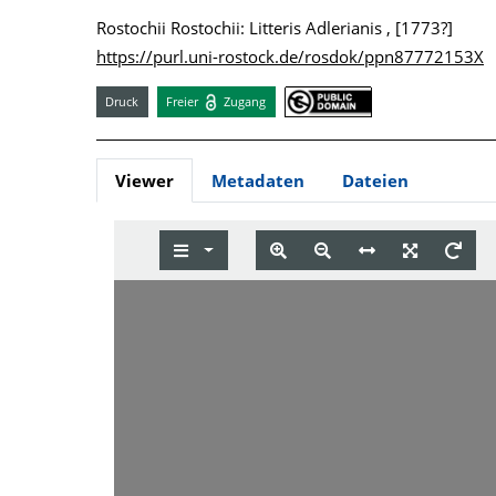
Rostochii Rostochii: Litteris Adlerianis , [1773?]
https://purl.uni-rostock.de/rosdok/ppn87772153X
Druck
Freier
Zugang
Viewer
Metadaten
Dateien