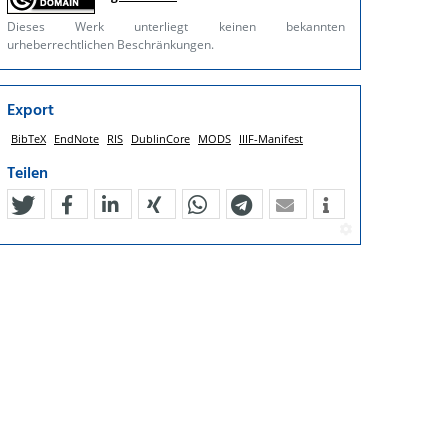
Dieses Werk unterliegt keinen bekannten
urheberrechtlichen Beschränkungen.
Export
BibTeX
EndNote
RIS
DublinCore
MODS
IIIF-Manifest
Teilen
tweet
teilen
mitteilen
teilen
teilen
teilen
mail