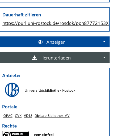
Dauerhaft zitieren
https://purl.uni-rostock.de/
rosdok/ppn87772153X
Anzeigen
Herunterladen
Anbieter
Universitätsbibliothek Rostock
Portale
OPAC
GVK
VD18
Digitale Bibliothek MV
Rechte
gemeinfrei