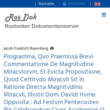
Startseite
Anmelden
zum Inhalt
Jacob Friedrich Roennberg
Programma, Qvo Praemissa Brevi
Commentatione De Magnitvdine
Miracvlorvm, Et Evicta Propositione,
Qvod Certitvdo Miracvli Sit In
Ratione Directa Magnitvdinis
Miracvli, Illvstri Dom. Davidi Hvme
Opposita : Ad Festvm Pentecostes