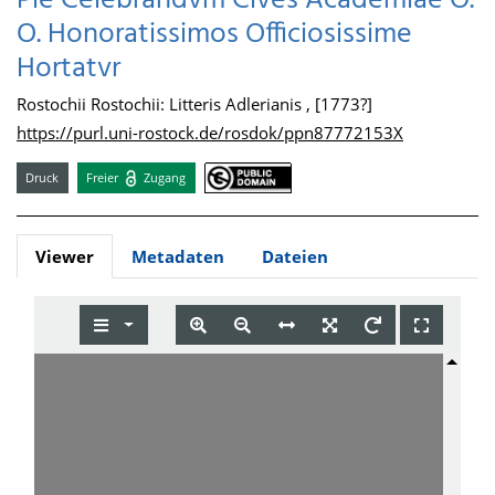
Pie Celebrandvm Cives Academiae O.
O. Honoratissimos Officiosissime
Hortatvr
Rostochii Rostochii: Litteris Adlerianis , [1773?]
https://purl.uni-rostock.de/rosdok/ppn87772153X
Druck
Freier
Zugang
Viewer
Metadaten
Dateien