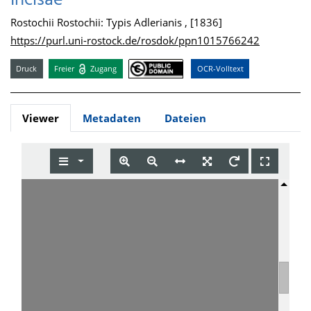
Incisae
Rostochii Rostochii: Typis Adlerianis , [1836]
https://purl.uni-rostock.de/rosdok/ppn1015766242
Druck
Freier
Zugang
OCR-Volltext
Viewer
Metadaten
Dateien