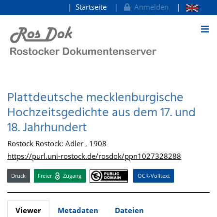
Startseite
Anmelden
zum Inhalt
Plattdeutsche mecklenburgische
Hochzeitsgedichte aus dem 17. und
18. Jahrhundert
Rostock Rostock: Adler , 1908
https://purl.uni-rostock.de/rosdok/ppn1027328288
Druck
Freier
Zugang
OCR-Volltext
Viewer
Metadaten
Dateien