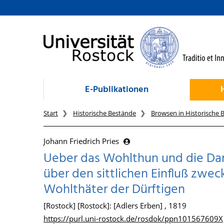
zum Inhalt
E-Publikationen
Start
Historische Bestände
Browsen in Historische 
Johann Friedrich Pries
Ueber das Wohlthun und die Da
über den sittlichen Einfluß zwe
Wohlthäter der Dürftigen
[Rostock] [Rostock]: [Adlers Erben] , 1819
https://purl.uni-rostock.de/rosdok/ppn101567609X