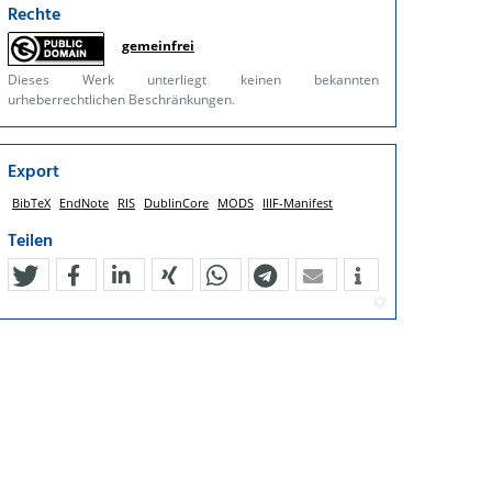
Rechte
gemeinfrei
Dieses Werk unterliegt keinen bekannten
urheberrechtlichen Beschränkungen.
Export
BibTeX
EndNote
RIS
DublinCore
MODS
IIIF-Manifest
Teilen
tweet
teilen
mitteilen
teilen
teilen
teilen
mail