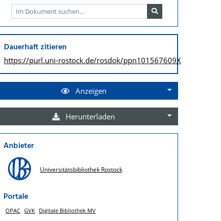
Dauerhaft zitieren
https://purl.uni-rostock.de/
rosdok/ppn101567609X
Anzeigen
Herunterladen
Anbieter
Universitätsbibliothek Rostock
Portale
OPAC
GVK
Digitale Bibliothek MV