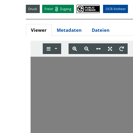
Druck
Freier
Zugang
OCR-Volltext
Viewer
Metadaten
Dateien