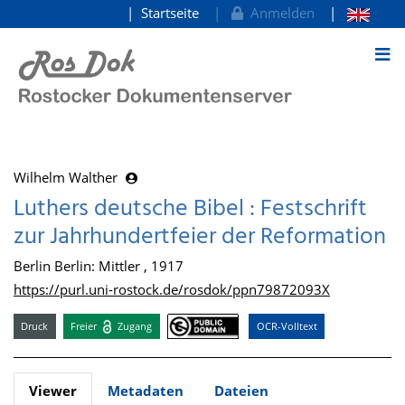
Startseite
Anmelden
zum Inhalt
Wilhelm Walther
Luthers deutsche Bibel : Festschrift
zur Jahrhundertfeier der Reformation
Berlin Berlin: Mittler , 1917
https://purl.uni-rostock.de/rosdok/ppn79872093X
Druck
Freier
Zugang
OCR-Volltext
Viewer
Metadaten
Dateien