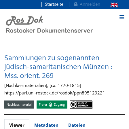
Startseite
Anmelden
zum Inhalt
Sammlungen zu sogenannten
jüdisch-samaritanischen Münzen :
Mss. orient. 269
[Nachlassmaterialien], [ca. 1770-1815]
https://purl.uni-rostock.de/rosdok/ppn895129221
Nachlassmaterial
Freier
Zugang
Viewer
Metadaten
Dateien