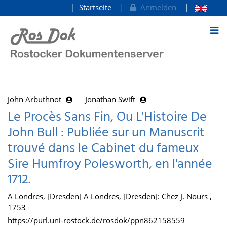
Startseite
Anmelden
zum Inhalt
John Arbuthnot
Jonathan Swift
Le Procès Sans Fin, Ou L'Histoire De
John Bull : Publiée sur un Manuscrit
trouvé dans le Cabinet du fameux
Sire Humfroy Polesworth, en l'année
1712.
A Londres, [Dresden] A Londres, [Dresden]: Chez J. Nours ,
1753
https://purl.uni-rostock.de/rosdok/ppn862158559