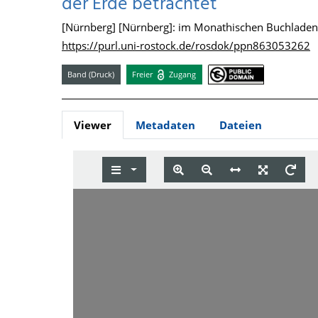
der Erde betrachtet
[Nürnberg] [Nürnberg]: im Monathischen Buchladen 
https://purl.uni-rostock.de/rosdok/ppn863053262
Band (Druck)
Freier
Zugang
Viewer
Metadaten
Dateien