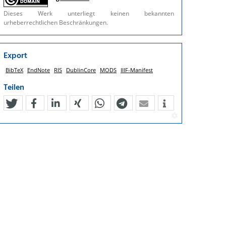
Dieses Werk unterliegt keinen bekannten
urheberrechtlichen Beschränkungen.
Export
BibTeX
EndNote
RIS
DublinCore
MODS
IIIF-Manifest
Teilen
tweet
teilen
mitteilen
teilen
teilen
teilen
mail