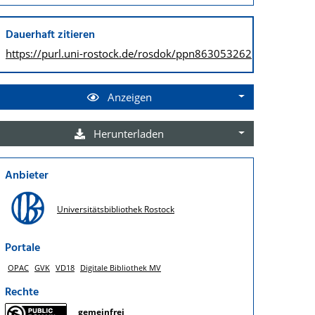
Dauerhaft zitieren
https://purl.uni-rostock.de/
rosdok/ppn863053262
Anzeigen
Herunterladen
Anbieter
Universitätsbibliothek Rostock
Portale
OPAC
GVK
VD18
Digitale Bibliothek MV
Rechte
gemeinfrei