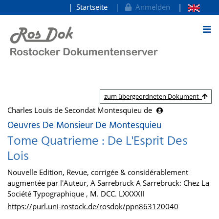
Startseite
Anmelden
zum Inhalt
zum übergeordneten Dokument
Charles Louis de Secondat Montesquieu de
Oeuvres De Monsieur De Montesquieu
Tome Quatrieme : De L'Esprit Des
Lois
Nouvelle Edition, Revue, corrigée & considérablement
augmentée par l'Auteur, A Sarrebruck A Sarrebruck: Chez La
Société Typographique , M. DCC. LXXXXII
https://purl.uni-rostock.de/rosdok/ppn863120040