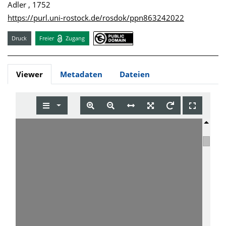
Adler , 1752
https://purl.uni-rostock.de/rosdok/ppn863242022
Druck
Freier
Zugang
Viewer
Metadaten
Dateien