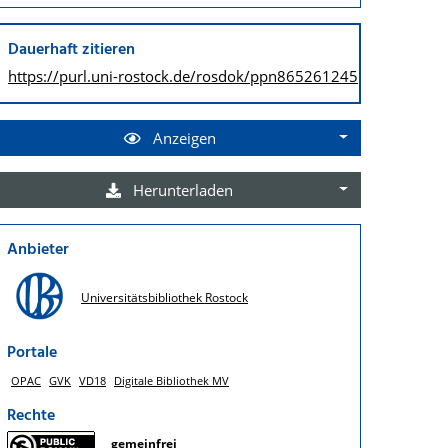
Dauerhaft zitieren
https://purl.uni-rostock.de/
rosdok/ppn865261245
Anzeigen
Herunterladen
Anbieter
Universitätsbibliothek Rostock
Portale
OPAC
GVK
VD18
Digitale Bibliothek MV
Rechte
gemeinfrei