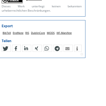
Dieses Werk unterliegt keinen bekannten
urheberrechtlichen Beschränkungen.
Export
BibTeX
EndNote
RIS
DublinCore
MODS
IIIF-Manifest
Teilen
tweet
teilen
mitteilen
teilen
teilen
teilen
mail