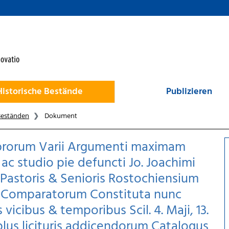
Historische Bestände
Publizieren
Beständen
Dokument
ibrorum Varii Argumenti maximam
c studio pie defuncti Jo. Joachimi
 Pastoris & Senioris Rostochiensium
 Comparatorum Constituta nunc
 vicibus & temporibus Scil. 4. Maji, 13.
 plus licituris addicendorum Catalogus