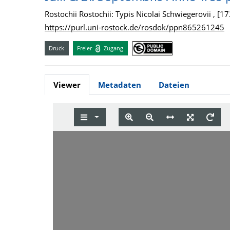
Rostochii Rostochii: Typis Nicolai Schwiegerovii , [1
https://purl.uni-rostock.de/rosdok/ppn865261245
Druck
Freier
Zugang
Viewer
Metadaten
Dateien