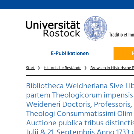
zum Inhalt
E-Publikationen
Start
Historische Bestände
Browsen in Historische 
Bibliotheca Weidneriana Sive L
partem Theologicorum impensis a
Weideneri Doctoris, Professoris,
Theologi Consummatissimi Olim
Auctione publica tribus distinctis
Julii & 21. Septembris Anno 1733