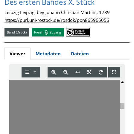
Des ersten Bandes X. Stück
Leipzig Leipzig: bey Johann Christian Martini , 1739
https://purl.uni-rostock.de/rosdok/ppn865965056
Band (Druck)
Freier
Zugang
Viewer
Metadaten
Dateien