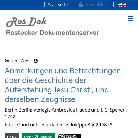
Startseite
Anmelden
zum Inhalt
Gilbert West
Anmerkungen und Betrachtungen
über die Geschichte der
Auferstehung Jesu Christi, und
derselben Zeugnisse
Berlin Berlin: Verlegts Ambrosius Haude und J. C. Spener ,
1748
https://purl.uni-rostock.de/rosdok/ppn866290818
Druck
Freier
Zugang