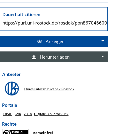
Dauerhaft zitieren
https://purl.uni-rostock.de/
rosdok/ppn867046600
Anzeigen
Herunterladen
Anbieter
Universitätsbibliothek Rostock
Portale
OPAC
GVK
VD18
Digitale Bibliothek MV
Rechte
gemeinfrei