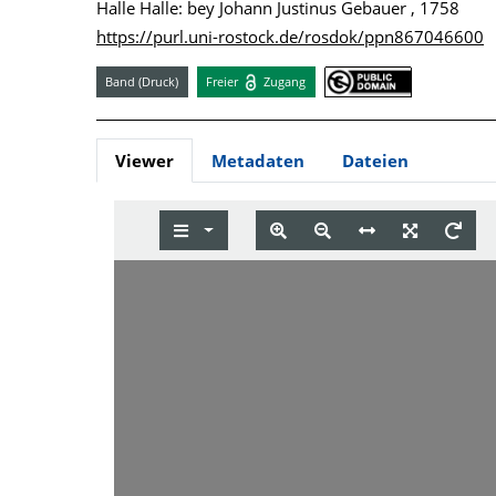
Halle Halle: bey Johann Justinus Gebauer , 1758
https://purl.uni-rostock.de/rosdok/ppn867046600
Band (Druck)
Freier
Zugang
Viewer
Metadaten
Dateien