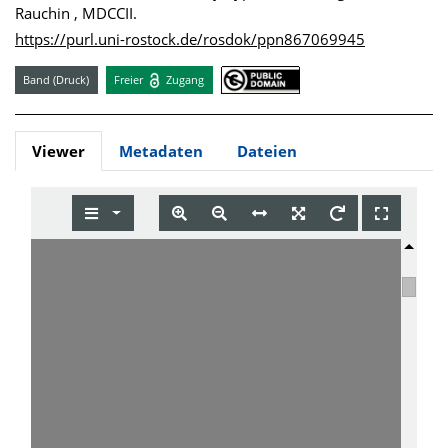
Rauchin , MDCCII.
https://purl.uni-rostock.de/rosdok/ppn867069945
Band (Druck)
Freier
Zugang
Viewer
Metadaten
Dateien