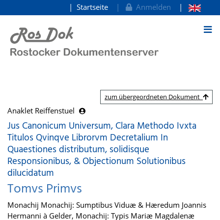
Startseite
Anmelden
zum Inhalt
zum übergeordneten Dokument
Anaklet Reiffenstuel
Jus Canonicum Universum, Clara Methodo Ivxta
Titulos Qvinqve Librorvm Decretalium In
Quaestiones distributum, solidisque
Responsionibus, & Objectionum Solutionibus
dilucidatum
Tomvs Primvs
Monachij Monachij: Sumptibus Viduæ & Hæredum Joannis
Hermanni à Gelder, Monachij: Typis Mariæ Magdalenæ