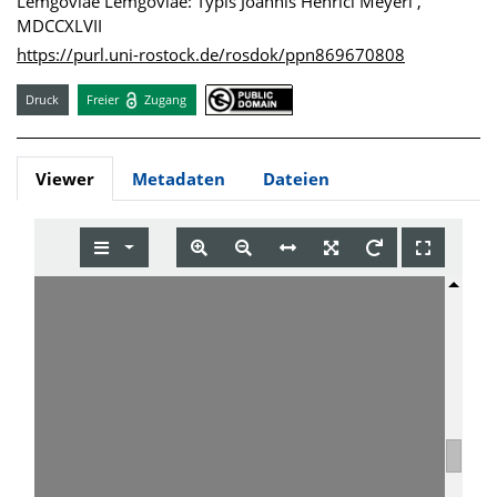
Lemgoviae Lemgoviae: Typis Joannis Henrici Meyeri ,
MDCCXLVII
https://purl.uni-rostock.de/rosdok/ppn869670808
Druck
Freier
Zugang
Viewer
Metadaten
Dateien