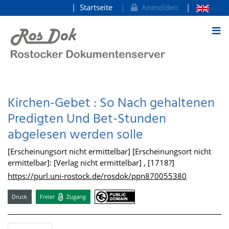
Startseite
Anmelden
zum Inhalt
Kirchen-Gebet : So Nach gehaltenen
Predigten Und Bet-Stunden
abgelesen werden solle
[Erscheinungsort nicht ermittelbar] [Erscheinungsort nicht
ermittelbar]: [Verlag nicht ermittelbar] , [1718?]
https://purl.uni-rostock.de/rosdok/ppn870055380
Druck
Freier
Zugang