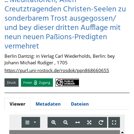
... Meditationen, Allen
Creutztragenden Christen-Seelen zu
sonderbarem Trost ausgegossen/
und bey dieser dritten Aufflage mit
neun neuen Paßions-Predigten
vermehret
Berlin Dantzig: in Verlag Carl Wiederholds, Berlin: bey
Johann Michael Rüdiger , 1705
https://purl.uni-rostock.de/rosdok/ppn868660655
Druck
Freier
Zugang
Viewer
Metadaten
Dateien