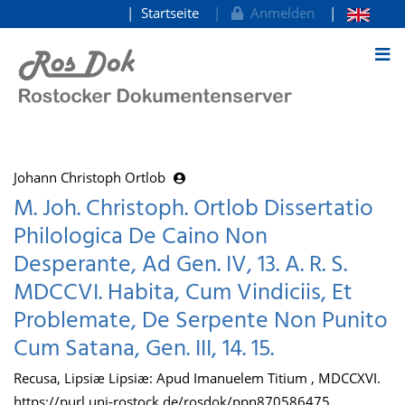
Startseite
Anmelden
zum Inhalt
Johann Christoph Ortlob
M. Joh. Christoph. Ortlob Dissertatio
Philologica De Caino Non
Desperante, Ad Gen. IV, 13. A. R. S.
MDCCVI. Habita, Cum Vindiciis, Et
Problemate, De Serpente Non Punito
Cum Satana, Gen. III, 14. 15.
Recusa, Lipsiæ Lipsiæ: Apud Imanuelem Titium , MDCCXVI.
https://purl.uni-rostock.de/rosdok/ppn870586475