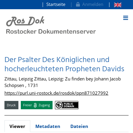
Startseite
Anmelden
zum Inhalt
Der Psalter Des Königlichen und
hocherleuchteten Propheten Davids
Zittau, Leipzig Zittau, Leipzig: Zu finden bey Johann Jacob
Schöpsen , 1731
https://purl.uni-rostock.de/rosdok/ppn871027992
Druck
Freier
Zugang
Viewer
Metadaten
Dateien