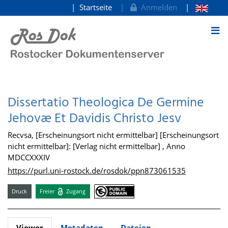
Startseite
Anmelden
zum Inhalt
Dissertatio Theologica De Germine
Jehovæ Et Davidis Christo Jesv
Recvsa, [Erscheinungsort nicht ermittelbar] [Erscheinungsort
nicht ermittelbar]: [Verlag nicht ermittelbar] , Anno
MDCCXXXIV
https://purl.uni-rostock.de/rosdok/ppn873061535
Druck
Freier
Zugang
Viewer
Metadaten
Dateien